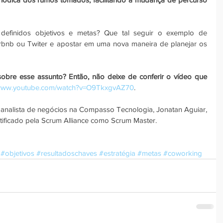
efinidos objetivos e metas? Que tal seguir o exemplo de 
rbnb ou Twiter e apostar em uma nova maneira de planejar os 
bre esse assunto? Então, não deixe de conferir o vídeo que 
/www.youtube.com/watch?v=O9TkxgvAZ70
.
nalista de negócios na Compasso Tecnologia, Jonatan Aguiar, 
tificado pela Scrum Alliance como Scrum Master.
#objetivos
#resultadoschaves
#estratégia
#metas
#coworking