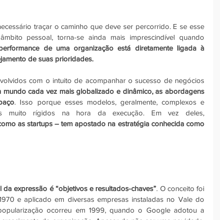
necessário traçar o caminho que deve ser percorrido. E se esse 
âmbito pessoal, torna-se ainda mais imprescindível quando 
erformance de uma organização está diretamente ligada à 
jamento de suas prioridades.
volvidos com o intuito de acompanhar o sucesso de negócios 
 mundo cada vez mais globalizado e dinâmico, as abordagens 
spaço
. Isso porque esses modelos, geralmente, complexos e 
sistemáticos, são considerados muito rígidos na hora da execução. Em vez deles, 
omo as startups – tem apostado na estratégia conhecida como 
al da expressão é “objetivos e resultados-chaves”
. O conceito foi 
 1970 e aplicado em diversas empresas instaladas no Vale do 
A popularização ocorreu em 1999, quando o Google adotou a 