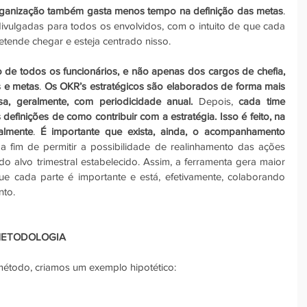
rganização também gasta menos tempo na definição das metas
. 
ivulgadas para todos os envolvidos, com o intuito de que cada 
ende chegar e esteja centrado nisso.
 de todos os funcionários, e não apenas dos cargos de chefia, 
s e metas
. 
Os OKR’s estratégicos são elaborados de forma mais 
a, geralmente, com periodicidade anual. 
Depois, 
cada time 
 definições de como contribuir com a estratégia. Isso é feito, na 
almente
. 
É importante que exista, ainda, o acompanhamento 
 a fim de permitir a possibilidade de realinhamento das ações 
o alvo trimestral estabelecido. Assim, a ferramenta gera maior 
e cada parte é importante e está, efetivamente, colaborando 
nto.
METODOLOGIA
método, criamos um exemplo hipotético: