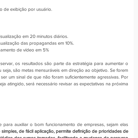
 de exibição por usuário.
sualização em 20 minutos diários.  
sualização das propagandas em 10%.  
gamento de vídeo em 5% 
ervar, os resultados são parte da estratégia para aumentar o 
 seja, são metas mensuráveis em direção ao objetivo. Se forem 
 ser um sinal de que não foram suficientemente agressivas. Por 
eja atingido, será necessário revisar as expectativas na próxima 
e para auxiliar o bom funcionamento de empresas, sejam elas 
imples, de fácil aplicação, permite definição de prioridades de 
eriódica dos rumos tomados, facilitando a mudança de percurso 