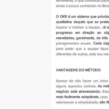
ferramenta, o que contribuiu par
ainda é pouco conhecido no Brasi
O OKR é um sistema que prioriza 
qualitativa daquilo que se pret
inspirar e motivar a equipe. J
á a
progresso em direção ao obje
reavaliadas, geralmente, de trê
planejamentos anuais.
 Cada obje
para evitar que a equipe fique
diferentes de outras, está nos res
VANTAGENS DO MÉTODO
Apesar de não haver um único
alguns aspectos centrais. 
As met
negócio está atravessando.
 Elas
mais facilmente adaptáveis
, caso
valorizarem a simplicidade, 
são f