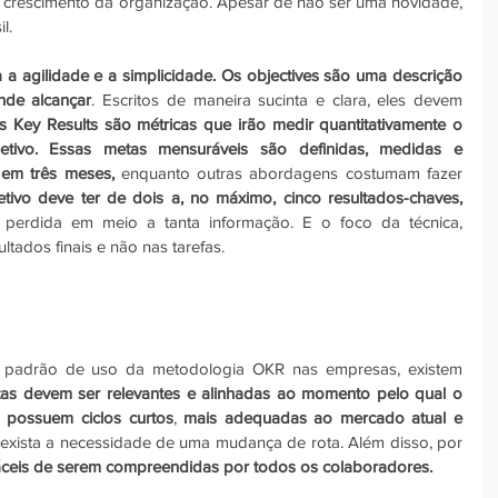
a crescimento da organização. Apesar de não ser uma novidade, 
l.
a agilidade e a simplicidade. Os objectives são uma descrição 
ende alcançar
. Escritos de maneira sucinta e clara, eles devem 
s Key Results são métricas que irão medir quantitativamente o 
tivo. Essas metas mensuráveis são definidas, medidas e 
s em três meses,
 enquanto outras abordagens costumam fazer 
tivo deve ter de dois a, no máximo, cinco resultados-chaves,
 perdida em meio a tanta informação. E o foco da técnica, 
ultados finais e não nas tarefas.
 padrão de uso da metodologia OKR nas empresas, existem 
as devem ser relevantes e alinhadas ao momento pelo qual o 
 
possuem ciclos curtos
, 
mais adequadas ao mercado atual e 
 exista a necessidade de uma mudança de rota. Além disso, por 
áceis de serem compreendidas por todos os colaboradores.