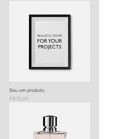
Sou um produto.
Preço
R$ 15,00