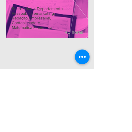
Secretariado, Departamento
Pessoal, Telemarketing,
Redação Empresarial,
Contabilidade e
Matemática Financeira
40 horas
FIQUE POR DENTRO