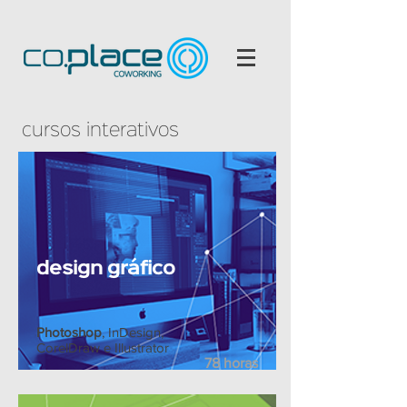
cursos interativos
design gráfico
Photoshop
, InDesign,
CorelDraw e Illustrator
78 horas