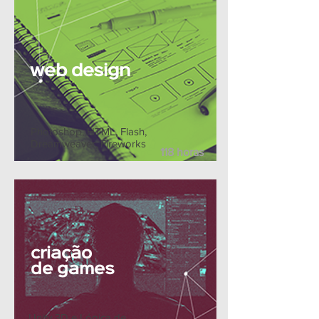
web design
Photoshop, HTML, Flash,
Dreamweaver, Fireworks
118 horas
criação
de games
Unity 3D e Lógica de