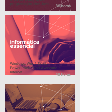
programação com Java
36 horas
informática
essencial
Windows, Word, Excel,
Power Point, Excel Avançado e
Internet
48 horas