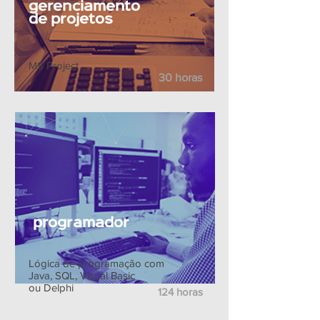
gerenciamento
de projetos
MS Project
30 horas
programador
Lógica de programação com
Java, SQL, Visual Basic
ou Delphi
124 horas