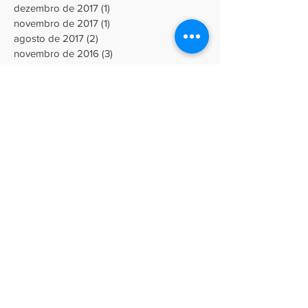
dezembro de 2017
(1)
1 post
novembro de 2017
(1)
1 post
agosto de 2017
(2)
2 posts
novembro de 2016
(3)
3 posts
Siga
Rua General Câmara, 435
Centro - Rio Grande - RS
(53) 99903 4140
Av. Domingos de Almeida, 1785
Areal – Pelotas - RS
(53) 99903 4140