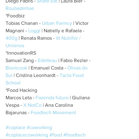
Diego Fabris - 
Share Eat
 | Laura Bier - 
Roubadinhas
*Foodbiz
Tobias Chanan - 
Urban Farmcy
 | Victor 
Magnani - 
Loggi 
| Natielly e Rafaela - 
400g 
| Renata Ramos -
 itt Nutrifor / 
Unisinos
*InnovationRS
Samuel Zang - 
Edelbrau 
| Fabio Rezler - 
Bionicook 
| Emanuel Costa - 
Olivas do 
Sul
 | Cristina Leonhardt - 
Tacta Food 
School
*Food Hacking
Marcos Leta - 
Fazenda futuro 
| Giuliana 
Vespa - 
X NotCo
 | Ana Carolina 
Bajarunas - 
Foodtech Movement
#coplace
#coworking
#coplacecoworking
#food
#foodtech