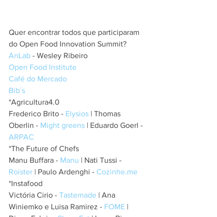
Quer encontrar todos que participaram 
do Open Food Innovation Summit?
AnLab
 - Wesley Ribeiro
Open Food Institute
Café do Mercado
Bib´s
*Agricultura4.0
Frederico Brito - 
Elysios
 | Thomas 
Oberlin - 
Might greens
 | Eduardo Goerl - 
ARPAC
*The Future of Chefs
Manu Buffara - 
Manu
 | Nati Tussi - 
Roister 
| Paulo Ardenghi - 
Cozinhe.me
*Instafood
Victória Cirio - 
Tastemade 
| Ana 
Winiemko e Luisa Ramirez - 
FOME 
| 